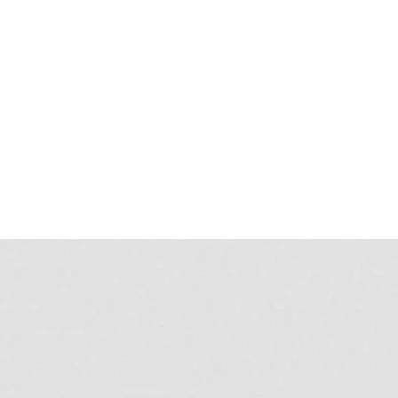
бходимо обустройство дорожек
бходим септик
ны ворота, забор, навес, хозяйственный
к
ен ландшафтный дизайнер
Назад
Дальше