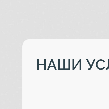
Я
НАШИ УС
ХО
ПОСТРОИТЬ Д
И