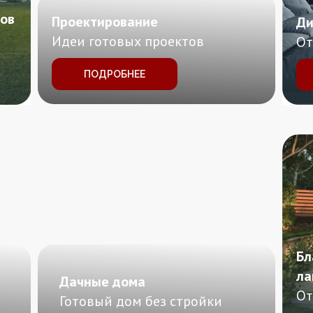
ов
Проектирование
Ди
Идеи готовых проектов
От
ПОДРОБНЕЕ
Бл
ла
Дачные дома
От
Готовый дом без стройки