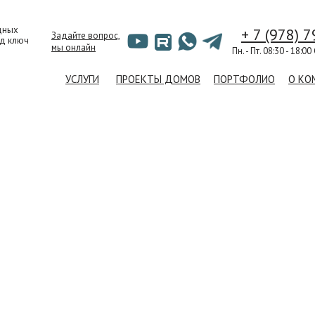
дных
+ 7 (978) 
Задайте вопрос,
од ключ
мы онлайн
Пн. - Пт. 08:30 - 18:00
УСЛУГИ
ПРОЕКТЫ ДОМОВ
ПОРТФОЛИО
О КО
СТВО ДОМОВ 
вому
ой