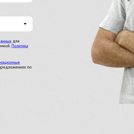
данных
для
 мной.
Политика
рмационные
 предложениях по