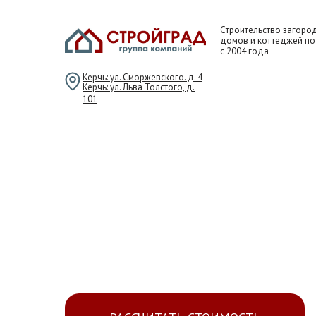
Cтроительство загоро
домов и коттеджей п
с 2004 года
Керчь: ул. Сморжевского. д. 4
Керчь: ул. Льва Толстого, д.
101
СТРОИТЕЛЬ
По индивидуальному или гото
проекту с фиксированной смет