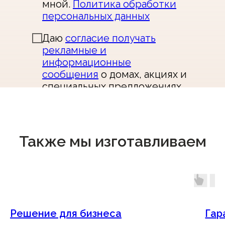
мной.
Политика обработки
персональных данных
Даю
согласие получать
рекламные и
информационные
сообщения
о домах, акциях и
специальных предложениях
по телефону, SMS и в
мессенджерах.
Также мы изготавливаем
Получить проект
Решение для бизнеса
Гар