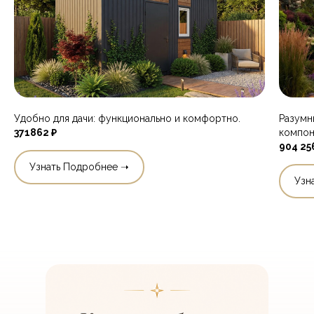
Удобно для дачи: функционально и комфортно.
Разумн
371862
₽
компон
904 25
Узнать Подробнее ➝
Узн